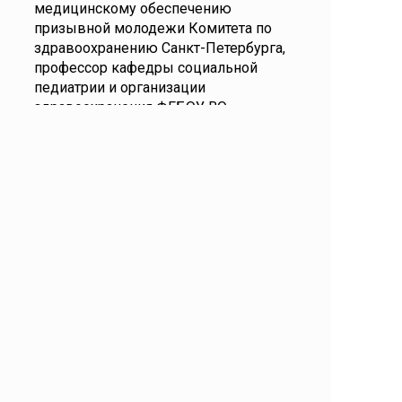
медицинскому обеспечению
призывной молодежи Комитета по
здравоохранению Санкт-Петербурга,
профессор кафедры социальной
педиатрии и организации
здравоохранения ФГБОУ ВО
СПбГПМУ Минздрава России,
заслуженный работник
здравоохранения РФ, д.м.н. (Санкт-
Петербург)
17.10-17.20 Ответы на вопросы.
Подведение итогов
Ближайшие мероприятия