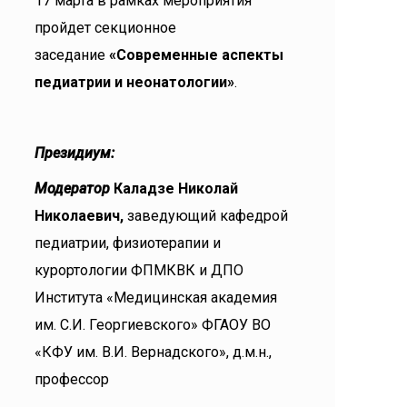
17 марта в рамках мероприятия
пройдет секционное
заседание
«Современные аспекты
педиатрии и неонатологии»
.
Президиум:
Модератор
Каладзе Николай
Николаевич,
заведующий кафедрой
педиатрии, физиотерапии и
курортологии ФПМКВК и ДПО
Института «Медицинская академия
им. С.И. Георгиевского» ФГАОУ ВО
«КФУ им. В.И. Вернадского», д.м.н.,
профессор