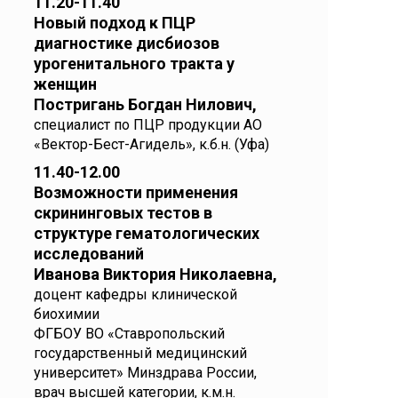
11.20-11.40
Новый подход к ПЦР
диагностике дисбиозов
урогенитального тракта у
женщин
Постригань Богдан Нилович,
специалист по ПЦР продукции АО
«Вектор-Бест-Агидель», к.б.н. (Уфа)
11.40-12.00
Возможности применения
скрининговых тестов в
структуре гематологических
исследований
Иванова Виктория Николаевна,
доцент кафедры клинической
биохимии
ФГБОУ ВО «Ставропольский
государственный медицинский
университет» Минздрава России,
врач высшей категории, к.м.н.