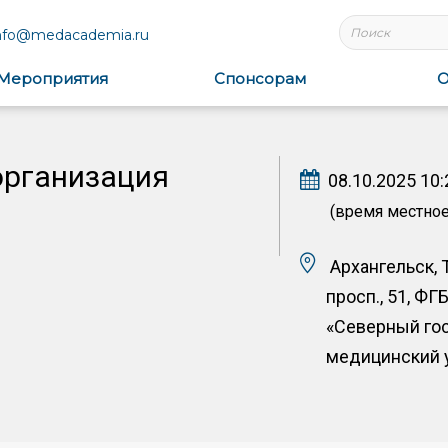
nfo@medacademia.ru
Мероприятия
Спонсорам
О
организация
08.10.2025 10:
(время местное
Архангельск, 
просп., 51, ФГ
«Северный го
медицинский 