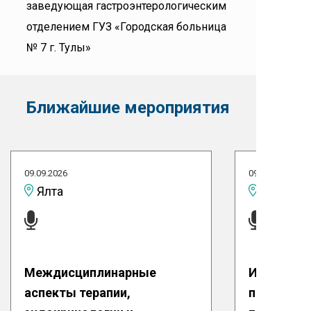
заведующая гастроэнтерологическим
отделением ГУЗ «Городская больница
№ 7 г. Тулы»
Ближайшие мероприятия
09.09.2026
09.09.2026
Ялта
Междисциплинарные
ИИ в здра
аспекты терапии,
первых ша