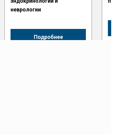
эндокринологии и
повседнев
неврологии
Подробнее