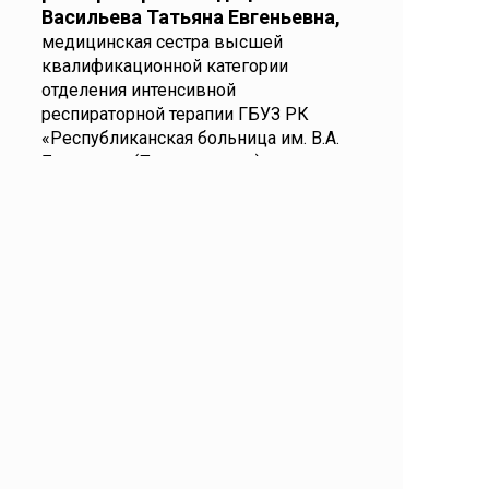
Васильева Татьяна Евгеньевна,
медицинская сестра высшей
квалификационной категории
отделения интенсивной
респираторной терапии ГБУЗ РК
«Республиканская больница им. В.А.
Баранова» (Петрозаводск)
16.45–17.00
Ответы на вопросы.
Подведение итогов
Ближайшие мероприятия
09.09.2026
09.09.2026
Ялта