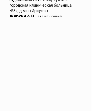
городская клиническая больница
№3», д.м.н. (Иркутск)
Журкин А.В.,
заведующий
нейрохирургическим отделением
ГБУЗ «Иркутская государственная
областная детская клиническая
больница» (Иркутск)
Сороковиков В.А.,
директор
ФГБНУ «Иркутский научный центр
хирургии и травматологии»,
заведующий кафедрой травматологи,
ортопедии и нейрохирургии ИГМАПО
– филиала ФГБОУ ДПО РМАНПО
Минздрава России, д.м.н., профессор
(Иркутск)
17.10-17.20
Ответы на вопросы.
Подведение итогов