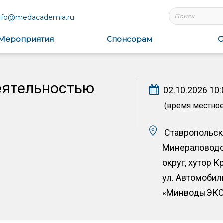
nfo@medacademia.ru
Мероприятия
Спонсорам
О
еятельностью
02.10.2026 10:
(время местное
Ставропольски
Минераловодс
округ, хутор К
ул. Автомобил
«МинводыЭК