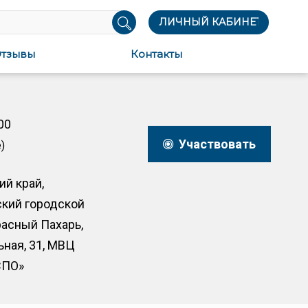
ЛИЧНЫЙ КАБИНЕТ
тзывы
Контакты
00
Участвовать
)
й край,
кий городской
расный Пахарь,
ьная, 31, МВЦ
СПО»