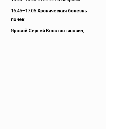
16.45–17.05
Хроническая болезнь
почек
Яровой Сергей Константинович,
главный научный сотрудник, врач-
нефролог НИИ урологии и
интервенционной радиологии им. Н.А.
Лопаткина – филиала ФГБУ «НМИЦ
радиологии» Минздрава России, д.м.н.
(Москва).
17.05–17.10 Ответы на вопросы
17.10–17.30
Легочные и
внелегочные проявления COVID-19
Хованов Александр Валерьевич,