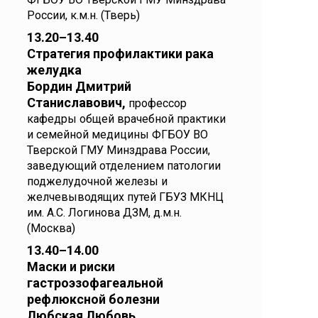
России, к.м.н. (Тверь)
13.20–13.40
Стратегия профилактики рака
желудка
Бордин Дмитрий
Станиславович,
профессор
кафедры общей врачебной практики
и семейной медицины ФГБОУ ВО
Тверской ГМУ Минздрава России,
заведующий отделением патологии
поджелудочной железы и
желчевыводящих путей ГБУЗ МКНЦ
им. А.С. Логинова ДЗМ, д.м.н.
(Москва)
13.40–14.00
Маски и риски
гастроэзофагеальной
рефлюксной болезни
Любская Любовь