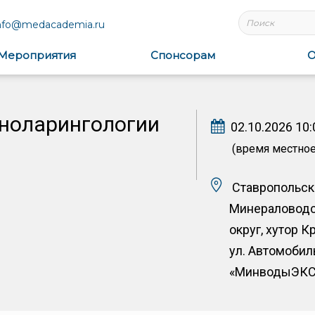
nfo@medacademia.ru
Мероприятия
Спонсорам
О
ноларингологии
02.10.2026 10:
(время местное
Ставропольски
Минераловодс
округ, хутор К
ул. Автомобил
«МинводыЭК