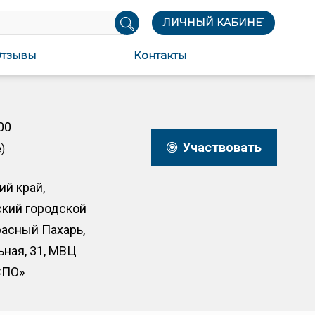
ЛИЧНЫЙ КАБИНЕТ
тзывы
Контакты
00
Участвовать
)
й край,
кий городской
расный Пахарь,
ьная, 31, МВЦ
СПО»