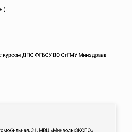
ы).
 с курсом ДПО ФГБОУ ВО СтГМУ Минздрава
Автомобильная, 31, МВЦ «МинводыЭКСПО»