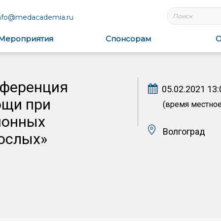
nfo@medacademia.ru
Мероприятия
Спонсорам
О
нференция
05.02.2021 13:
ощи при
(время местное
ионных
Волгоград
рослых»