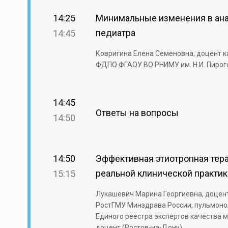
14:25
Минимальные изменения в анал
педиатра
14:45
Ковригина Елена Семеновна, доцент 
ФДПО ФГАОУ ВО РНИМУ им. Н.И. Пирого
14:45
Ответы на вопросы
14:50
14:50
Эффективная этиотропная тер
реальной клинической практи
15:15
Лукашевич Марина Георгиевна, доцен
РостГМУ Минздрава России, пульмоно
Единого реестра экспертов качества м
доцент (Ростов-на-Дону)