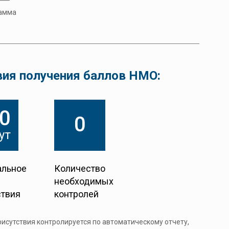
амма
вия получения баллов НМО:
0
0
ут
льное
Количество
необходимых
ствия
контролей
рисутствия контролируется по автоматическому отчету,