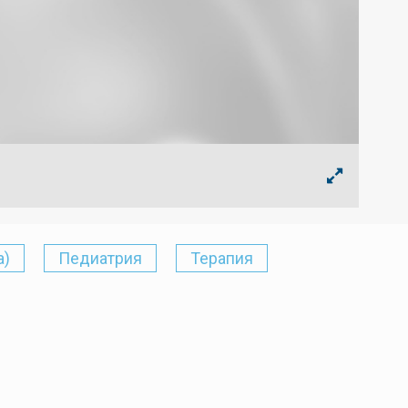
а)
Педиатрия
Терапия