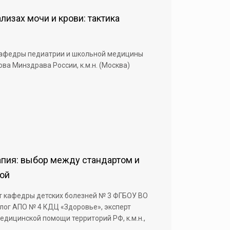
изах мочи и крови: тактика
кафедры педиатрии и школьной медицины
ва Минздрава России, к.м.н. (Москва)
апия: выбор между стандартом и
кой
т кафедры детских болезней № 3 ФГБОУ ВО
лог АПО № 4 КДЦ «Здоровье», эксперт
едицинской помощи территорий РФ, к.м.н.,