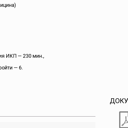
дицина)
я ИКП — 230 мин.,
ойти — 6.
ДОК