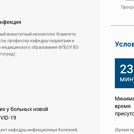
Прогр
инфекция
вный внештатный неонатолог Комитета
сти, профессор кафедры педиатрии и
Усло
о медицинского образования ФГБОУ ВО
лгоград)
23
мин
Минима
время
их у больных новой
присут
VID-19
цент кафедры инфекционных болезней,
(Время п