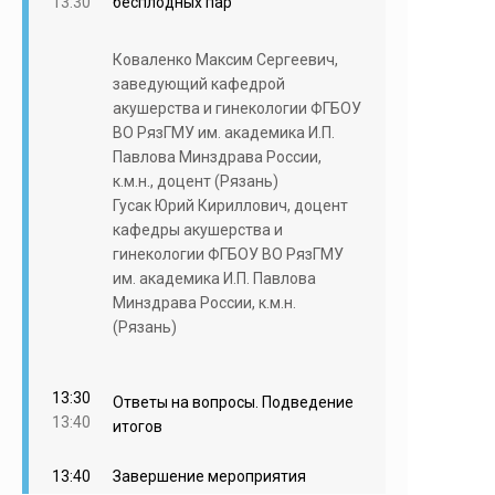
13:30
бесплодных пар
Коваленко Максим Сергеевич,
заведующий кафедрой
акушерства и гинекологии ФГБОУ
ВО РязГМУ им. академика И.П.
Павлова Минздрава России,
к.м.н., доцент (Рязань)
Гусак Юрий Кириллович, доцент
кафедры акушерства и
гинекологии ФГБОУ ВО РязГМУ
им. академика И.П. Павлова
Минздрава России, к.м.н.
(Рязань)
13:30
Ответы на вопросы. Подведение
13:40
итогов
13:40
Завершение мероприятия