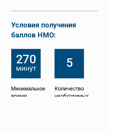
Условия получения
баллов НМО:
270
5
минут
Минимальное
Количество
время
необходимых
присутствия
контролей
(Время присутствия контролируется по
автоматическому отчету, генерируемому