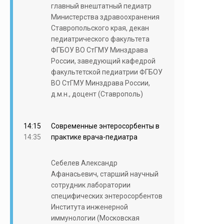
главный внештатный педиатр
Министерства здравоохранения
Ставропольского края, декан
педиатрического факультета
ФГБОУ ВО СтГМУ Минздрава
России, заведующий кафедрой
факультетской педиатрии ФГБОУ
ВО СтГМУ Минздрава России,
д.м.н., доцент (Ставрополь)
14:15
Современные энтеросорбенты в
14:35
практике врача-педиатра
Себелев Александр
Афанасьевич, старший научный
сотрудник лаборатории
специфических энтеросорбентов
Института инженерной
иммунологии (Московская